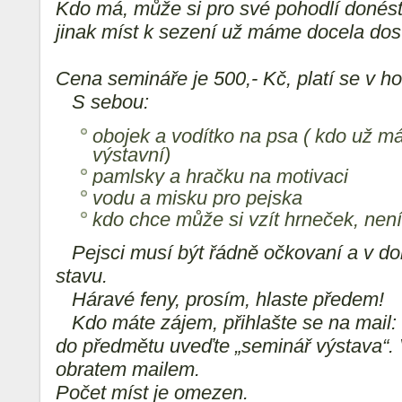
Kdo má, může si pro své pohodlí donést 
jinak míst k sezení už máme docela dos
Cena semináře je 500,- Kč, platí se v ho
S sebou:
obojek a vodítko na psa ( kdo už má
výstavní)
pamlsky a hračku na motivaci
vodu a misku pro pejska
kdo chce může si vzít hrneček, není
Pejsci musí být řádně očkovaní a v d
stavu.
Háravé feny, prosím, hlaste předem!
Kdo máte zájem, přihlašte se na mail:
do předmětu uveďte „seminář výstava“. V
obratem mailem.
Počet míst je omezen.