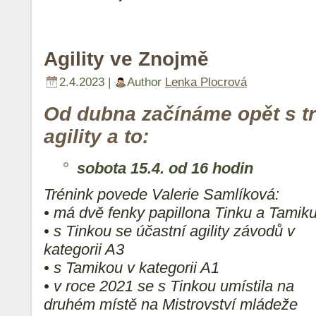
Agility ve Znojmě
2.4.2023 |
Author
Lenka Plocrová
Od dubna začínáme opět s t
agility a to:
sobota 15.4. od 16 hodin
Trénink povede Valerie Samlíková:
• má dvě fenky papillona Tinku a Tamik
• s Tinkou se účastní agility závodů v
kategorii A3
• s Tamikou v kategorii A1
• v roce 2021 se s Tinkou umístila na
druhém místě na Mistrovství mládeže