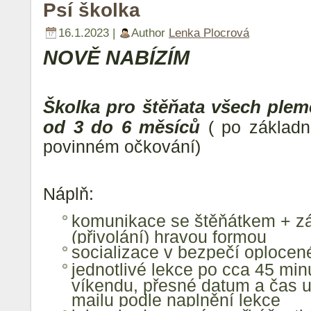
Psí školka
16.1.2023 |
Author
Lenka Plocrová
NOVĚ NABÍZÍM
Školka pro štěňata všech ple
od 3 do 6 měsíců
( po základ
povinném očkování)
Náplň:
komunikace se štěňátkem + zá
(přivolání) hravou formou
socializace v bezpečí oplocen
jednotlivé lekce po cca 45 mi
víkendu, přesné datum a čas 
mailu podle naplnění lekce