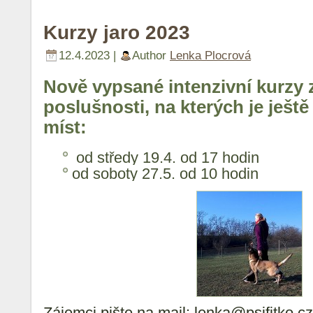
Kurzy jaro 2023
12.4.2023 |
Author
Lenka Plocrová
Nově vypsané intenzivní kurzy 
poslušnosti, na kterých je ještě
míst:
od středy 19.4. od 17 hodin
od soboty 27.5. od 10 hodin
Zájemci pište na mail: lenka@psifitko.cz 