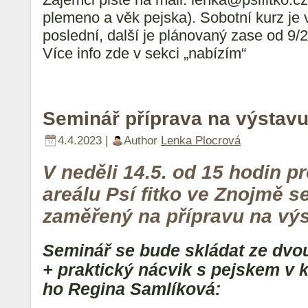
plemeno a věk pejska). Sobotní kurz je v
poslední, další je plánovaný zase od 9/
Více info zde v sekci „nabízím“
Seminář příprava na výstav
4.4.2023 |
Author
Lenka Plocrová
V neděli 14.5. od 15 hodin p
areálu Psí fitko ve Znojmě s
zaměřený na přípravu na výs
Seminář se bude skládat ze dvou 
+ praktický nácvik s pejskem v 
ho Regina Samlíková: