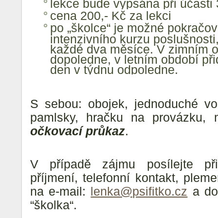
lekce bude vypsána při účasti 
cena 200,- Kč za lekci
po „školce“ je možné pokračov
intenzivního kurzu poslušnosti,
každé dva měsíce. V zimním o
dopoledne, v letním období př
den v týdnu odpoledne.
S sebou: obojek, jednoduché vodí
pamlsky, hračku na provázku,
očkovací průkaz
.
V případě zájmu posílejte př
příjmení, telefonní kontakt, plem
na e-mail:
lenka@psifitko.cz
a do
“školka“.