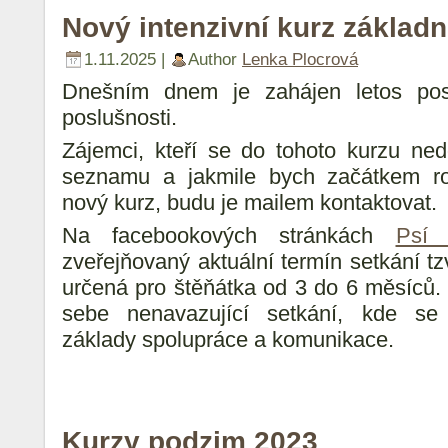
Nový intenzivní kurz základn
1.11.2025 |
Author
Lenka Plocrová
Dnešním dnem je zahájen letos posl
poslušnosti.
Zájemci, kteří se do tohoto kurzu nedo
seznamu a jakmile bych začátkem ro
nový kurz, budu je mailem kontaktovat.
Na facebookových stránkách
Psí f
zveřejňovaný aktuální termín setkání tzv
určená pro štěňátka od 3 do 6 měsíců. 
sebe nenavazující setkání, kde se 
základy spolupráce a komunikace.
Kurzy podzim 2023