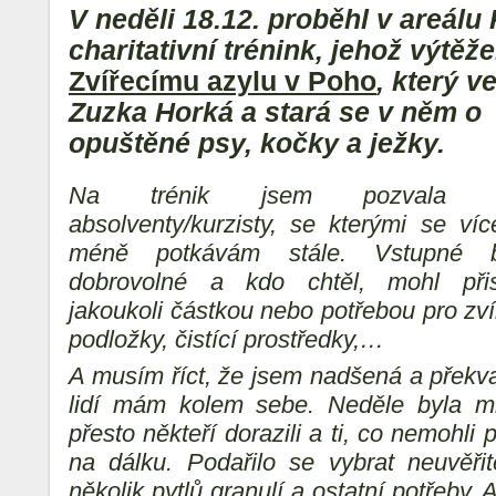
V neděli 18.12. proběhl v areálu 
charitativní trénink,
jehož výtěž
Zvířecímu azylu v Poho
, který v
Zuzka Horká a stará se v něm o
opuštěné psy, kočky a ježky.
Na trénik jsem pozvala 
absolventy/kurzisty, se kterými se víc
méně potkávám stále. Vstupné b
dobrovolné a kdo chtěl, mohl přis
jakoukoli částkou nebo potřebou pro zví
podložky, čistící prostředky,…
A musím říct, že jsem nadšená a překv
lidí mám kolem sebe. Neděle byla m
přesto někteří dorazili a ti, co nemohli
p
na dálku. Podařilo se vybrat neuvěři
několik pytlů granulí a ostatní potřeby.