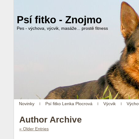
Psí fitko - Znojmo
Pes - výchova, výcvik, masáže... prostě fitness
Novinky
Psí fitko Lenka Plocrová
Výcvik
Výcho
Author Archive
« Older Entries