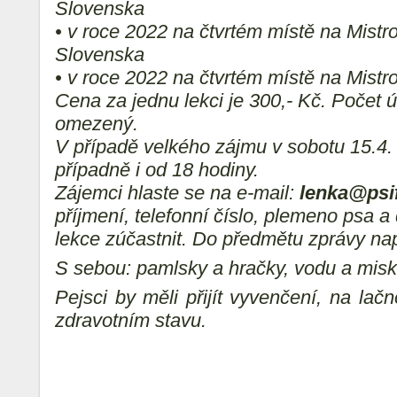
Slovenska
• v roce 2022 na čtvrtém místě na Mistr
Slovenska
• v roce 2022 na čtvrtém místě na Mist
Cena za jednu lekci je 300,- Kč. Počet ú
omezený.
V případě velkého zájmu v sobotu 15.4. 
případně i od 18 hodiny.
Zájemci hlaste se na e-mail:
lenka@psif
příjmení, telefonní číslo, plemeno psa a
lekce zúčastnit. Do předmětu zprávy napiš
S sebou: pamlsky a hračky, vodu a misk
Pejsci by měli přijít vyvenčení, na la
zdravotním stavu.