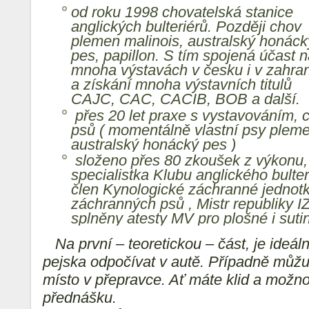
od roku 1998 chovatelská stanice
anglických bulteriérů. Později chov
plemen malinois, australský honáck
pes, papillon. S tím spojená účast 
mnoha výstavách v česku i v zahran
a získání mnoha výstavních titulů
CAJC, CAC, CACIB, BOB a další.
přes 20 let praxe s vystavováním,
psů ( momentálně vlastní psy plem
australský honácký pes )
složeno přes 80 zkoušek z výkonu,
specialistka Klubu anglického bulte
člen Kynologické záchranné jednotk
záchranných psů , Mistr republiky 
splněny atesty MV pro plošné i suti
Na první – teoretickou – část, je ideál
pejska odpočívat v autě. Případně můžu
místo v přepravce. Ať máte klid a možno
přednášku.