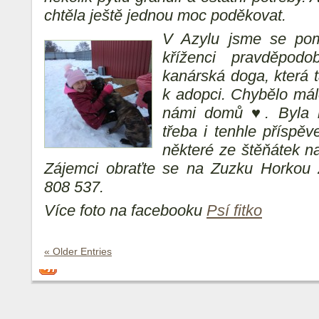
chtěla ještě jednou moc poděkovat.
V Azylu jsme se pomu
kříženci pravděpod
kanárská doga, která
k adopci. Chybělo málo
námi domů ♥. Byla b
třeba i tenhle příspě
některé ze štěňátek n
Zájemci obraťte se na Zuzku Horkou z
808 537.
Více foto na facebooku
Psí fitko
« Older Entries